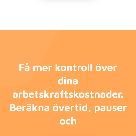
Få mer kontroll över
dina
arbetskraftskostnader.
Beräkna övertid, pauser
och