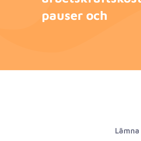
pauser och
Lämna 