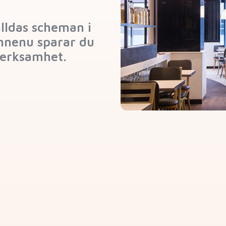
lldas scheman i
 Innenu sparar du
 verksamhet.