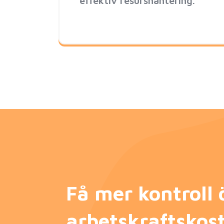
effektiv resurshantering.
Få mer kontroll 
arbetskraftskos