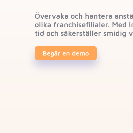
Övervaka och hantera anstä
olika franchisefilialer. Med
tid och säkerställer smidig
Begär en demo