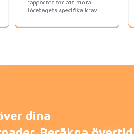
rapporter för att möta
företagets specifika krav.
över dina
tnader. Beräkna övertid