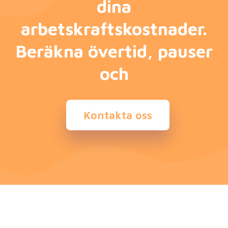
dina
arbetskraftskostnader.
Beräkna övertid, pauser
och
Kontakta oss